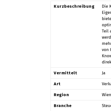
Kurzbeschreibung
Die 
Eige
biet
opti
Teil
werd
mehr
von 
Know
dire
Vermittelt
Ja
Art
Verk
Region
Wie
Branche
Steu