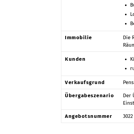
B
L
B
Immobilie
Die 
Räum
Kunden
K
r
Verkaufsgrund
Pens
Übergabeszenario
Der 
Eins
Angebotsnummer
3022