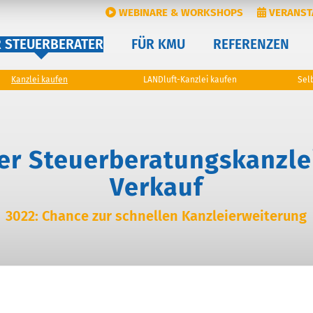
WEBINARE & WORKSHOPS
VERANST
R STEUERBERATER
FÜR KMU
REFERENZEN
Kanzlei kaufen
LANDluft-Kanzlei kaufen
Sel
er Steuerberatungskanzle
Verkauf
3022: Chance zur schnellen Kanzleierweiterung