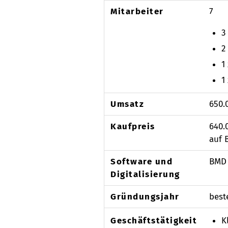
Mitarbeiter
7
3
2
1
1
Umsatz
650.
Kaufpreis
640.
auf 
Software und
BMD
Digitalisierung
Gründungsjahr
best
Geschäftstätigkeit
K