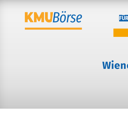
FÜ
Wien