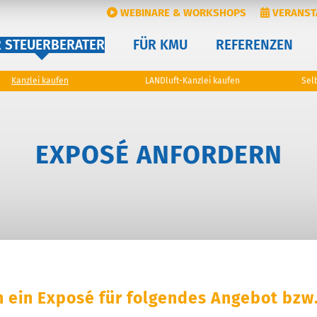
WEBINARE & WORKSHOPS
VERANST
R STEUERBERATER
FÜR KMU
REFERENZEN
Kanzlei kaufen
LANDluft-Kanzlei kaufen
Sel
EXPOSÉ ANFORDERN
ein Exposé für folgendes Angebot bzw