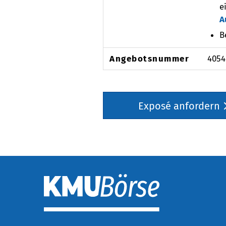
e
A
B
Angebotsnummer
4054
Exposé anfordern