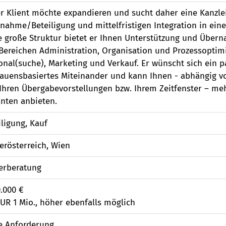
r Klient möchte expandieren und sucht daher eine Kanzle
nahme/Beteiligung und mittelfristigen Integration in eine
e große Struktur bietet er Ihnen Unterstützung und Über
Bereichen Administration, Organisation und Prozessoptimie
onal(suche), Marketing und Verkauf. Er wünscht sich ein p
rauensbasiertes Miteinander und kann Ihnen - abhängig vo
Ihren Übergabevorstellungen bzw. Ihrem Zeitfenster – mehr
anten anbieten.
iligung, Kauf
erösterreich, Wien
erberatung
0.000 €
EUR 1 Mio., höher ebenfalls möglich
e Anforderung