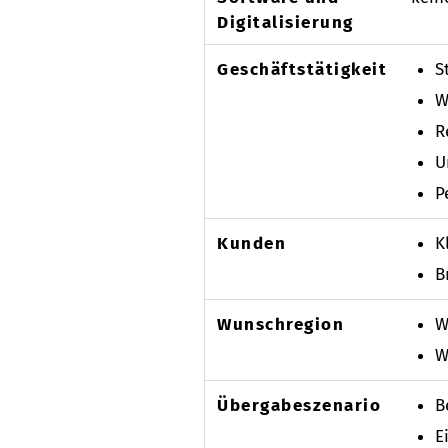
Digitalisierung
Geschäftstätigkeit
S
W
R
U
P
Kunden
K
B
Wunschregion
W
W
Übergabeszenario
B
E