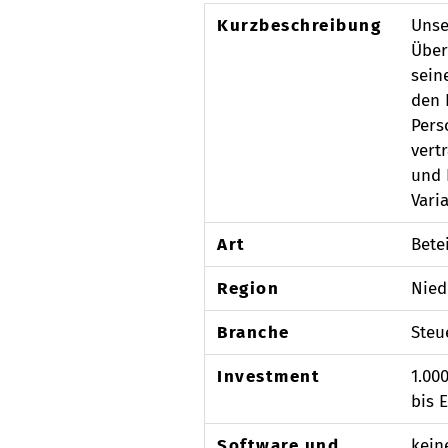
Kurzbeschreibung
Unse
Über
sein
den 
Pers
vert
und 
Vari
Art
Bete
Region
Nied
Branche
Steu
Investment
1.00
bis 
Software und
kein