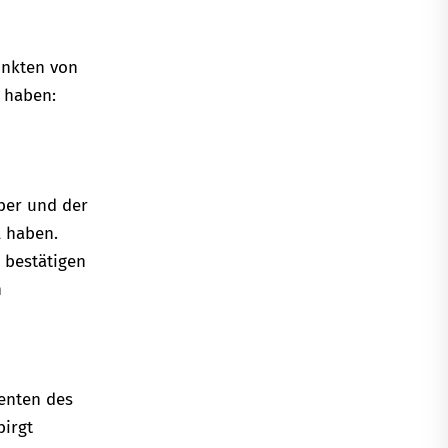
unkten von
t haben:
eber und der
l haben.
 bestätigen
n
ienten des
birgt