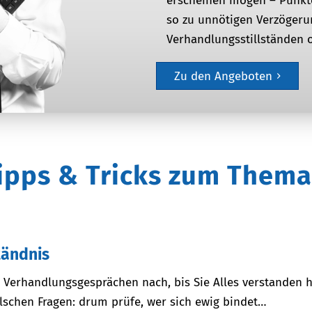
erscheinen mögen – Punkte
so zu unnötigen Verzöger
Verhandlungsstillständen 
Zu den Angeboten
ipps
&
Tricks zum Them
tändnis
n Verhandlungsgesprächen nach, bis Sie Alles verstanden 
alschen Fragen: drum prüfe, wer sich ewig bindet…