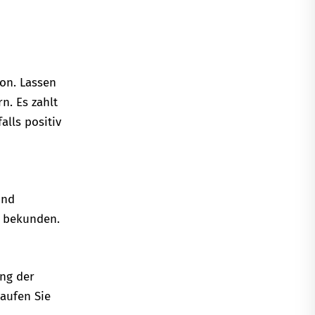
on. Lassen
n. Es zahlt
alls positiv
und
u bekunden.
ng der
aufen Sie