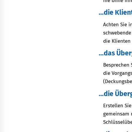
nie ohne In
…die Klien
Achten Sie 
schwebende M
die Klienten
…das Über
Besprechen 
die Vorgangs
(Deckungsbei
…die Über
Erstellen Si
gemeinsam m
Schlüsselübe