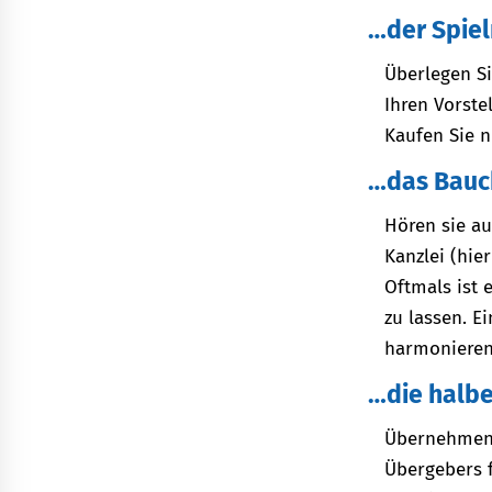
…der Spie
Überlegen Si
Ihren Vorste
Kaufen Sie n
…das Bauc
Hören sie au
Kanzlei (hie
Oftmals ist 
zu lassen. E
harmonieren
…die halb
Übernehmen S
Übergebers f