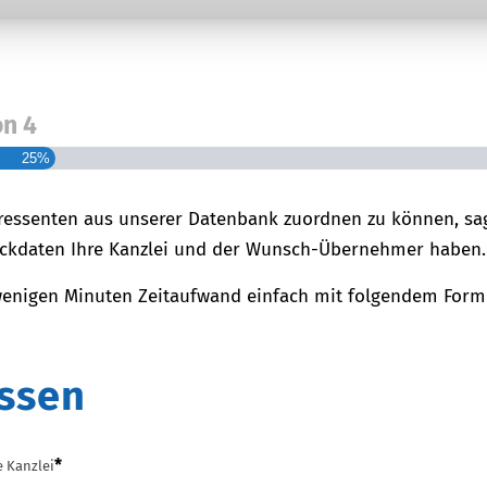
on
4
25%
ressenten aus unserer Datenbank zuordnen zu können, sa
 Eckdaten Ihre Kanzlei und der Wunsch-Übernehmer haben.
wenigen Minuten Zeitaufwand einfach mit folgendem Form
essen
*
e Kanzlei